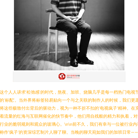
这个人人讲求‘松弛感’的时代，熬夜、加班、烧脑几乎是每一档热门电视
的‘标配’。当外界将标签轻易贴向一个与之关联的制作人的时候，我们更
将这些极致付出背后的驱动力，视为一种不折不扣的‘电视疯子’精神。在
着流量的红海与互联网催化的快节奏中，他们用自残般的精力和执着，对
行业的脆弱规则和观众的玻璃心。\n\n前不久，我们有幸与一位被行业内
称作‘疯子’的资深综艺制片人聊了聊。当晚的聊天宛如我们的加班日常—